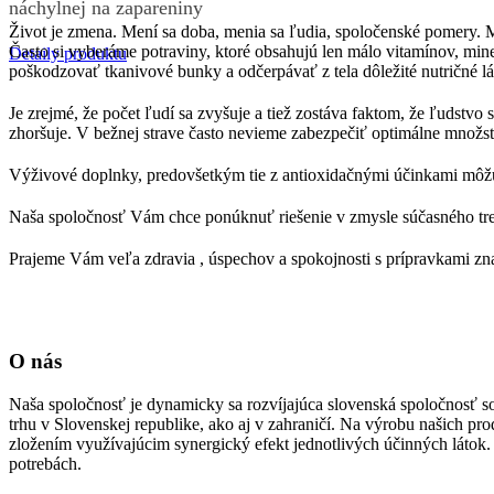
náchylnej na zapareniny
Život je zmena. Mení sa doba, menia sa ľudia, spoločenské pomery. M
Často si vyberáme potraviny, ktoré obsahujú len málo vitamínov, min
Detaily produktu
poškodzovať tkanivové bunky a odčerpávať z tela dôležité nutričné lá
Je zrejmé, že počet ľudí sa zvyšuje a tiež zostáva faktom, že ľudstvo 
zhoršuje. V bežnej strave často nevieme zabezpečiť optimálne množst
Výživové doplnky, predovšetkým tie z antioxidačnými účinkami môžu
Naša spoločnosť Vám chce ponúknuť riešenie v zmysle súčasného tren
Prajeme Vám veľa zdravia , úspechov a spokojnosti s prípravkami
O nás
Naša spoločnosť je dynamicky sa rozvíjajúca slovenská spoločnosť s
trhu v Slovenskej republike, ako aj v zahraničí. Na výrobu našich 
zložením využívajúcim synergický efekt jednotlivých účinných látok.
potrebách.