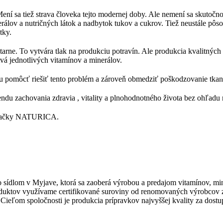
ení sa tiež strava človeka tejto modernej doby. Ale nemení sa skutočn
erálov a nutričných látok a nadbytok tukov a cukrov. Tiež neustále pô
tky.
starne. To vytvára tlak na produkciu potravín. Ale produkcia kvalitných 
vá jednotlivých vitamínov a minerálov.
 pomôcť riešiť tento problém a zároveň obmedziť poškodzovanie tkaní
du zachovania zdravia , vitality a plnohodnotného života bez ohľadu 
 značky NATURICA.
o sídlom v Myjave, ktorá sa zaoberá výrobou a predajom vitamínov, m
produktov využívame certifikované suroviny od renomovaných výrobcov
 Cieľom spoločnosti je produkcia prípravkov najvyššej kvality za dost