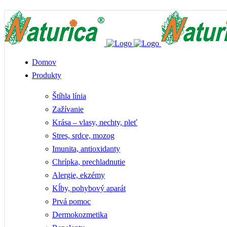
Telefón: +421 911 335 667 | E-mail: pharmturica@pharmturica.sk
Domov
Produkty
Štíhla línia
Zažívanie
Krása – vlasy, nechty, pleť
Stres, srdce, mozog
Imunita, antioxidanty
Chrípka, prechladnutie
Alergie, ekzémy
Kĺby, pohybový aparát
Prvá pomoc
Dermokozmetika