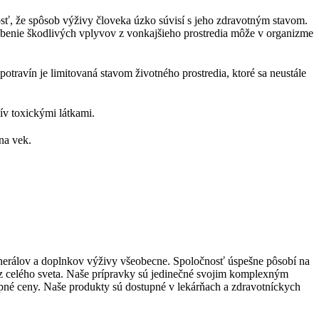
osť, že spôsob výživy človeka úzko súvisí s jeho zdravotným stavom.
sobenie škodlivých vplyvov z vonkajšieho prostredia môže v organizme
potravín je limitovaná stavom životného prostredia, ktoré sa neustále
v toxickými látkami.
na vek.
inerálov a doplnkov výživy všeobecne. Spoločnosť úspešne pôsobí na
 z celého sveta. Naše prípravky sú jedinečné svojim komplexným
upné ceny. Naše produkty sú dostupné v lekárňach a zdravotníckych