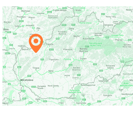
/ 2
/ 2