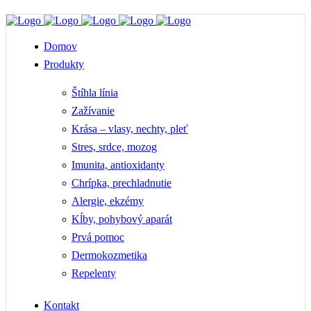
Telefón: +421 911 335 667 | E-mail: pharmturica@pharmturica.sk
Domov
Produkty
Štíhla línia
Zažívanie
Krása – vlasy, nechty, pleť
Stres, srdce, mozog
Imunita, antioxidanty
Chrípka, prechladnutie
Alergie, ekzémy
Kĺby, pohybový aparát
Prvá pomoc
Dermokozmetika
Repelenty
Kontakt